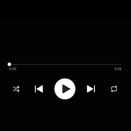
0:00
0:00