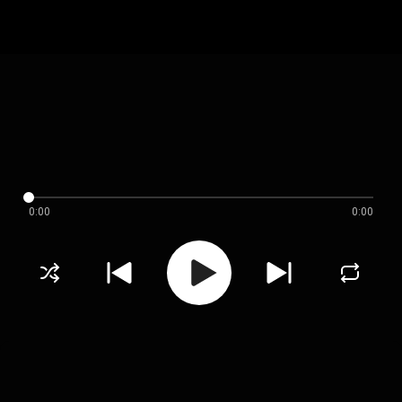
0:00
0:00