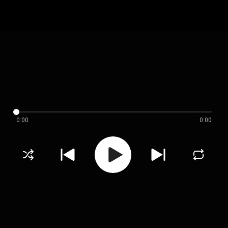
0:00
0:00