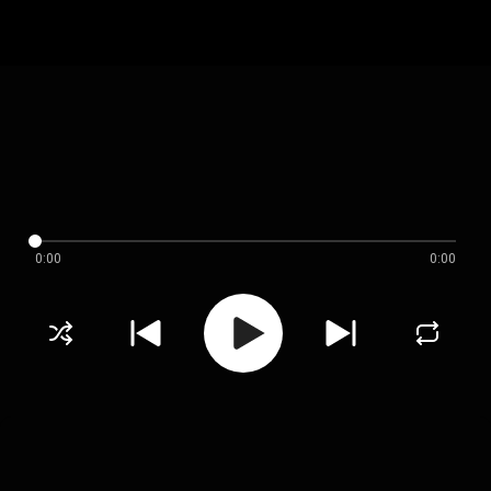
0:00
0:00