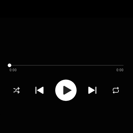
0:00
0:00