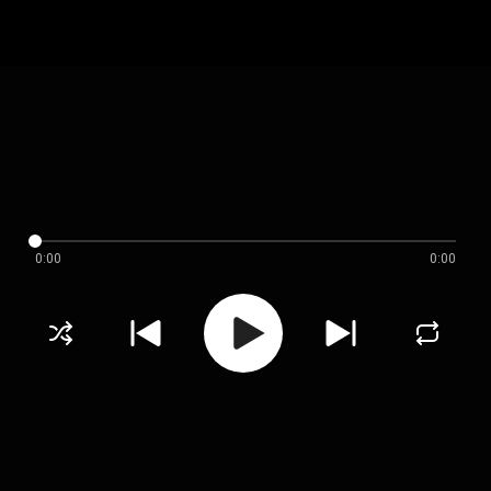
0:00
0:00