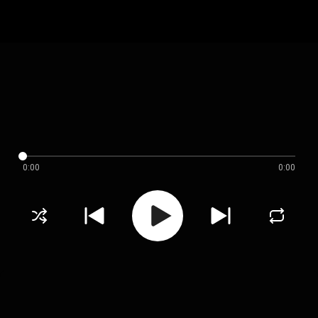
0:00
0:00