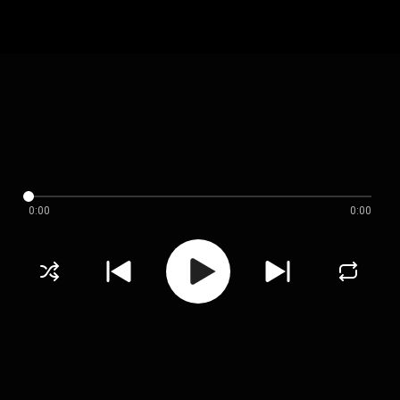
0:00
0:00