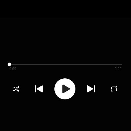
0:00
0:00