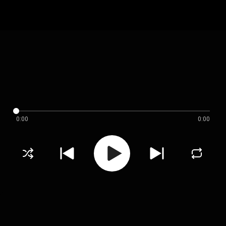
0:00
0:00