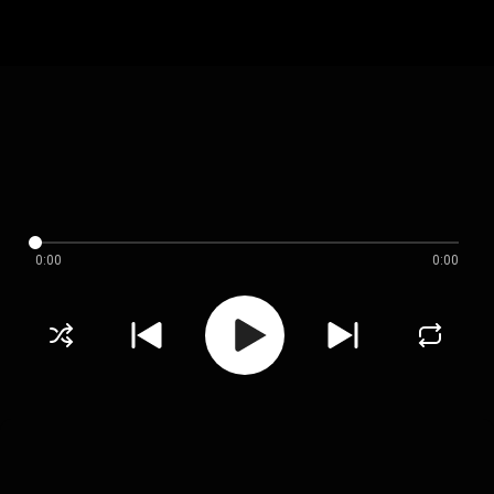
0:00
0:00