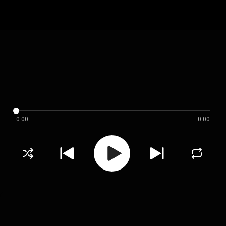
0:00
0:00