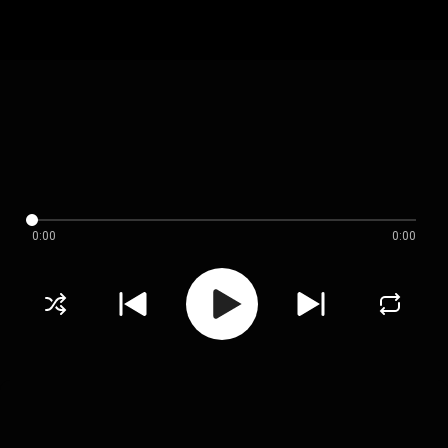
0:00
0:00