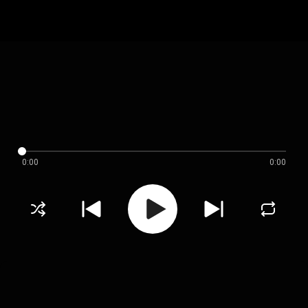
0:00
0:00