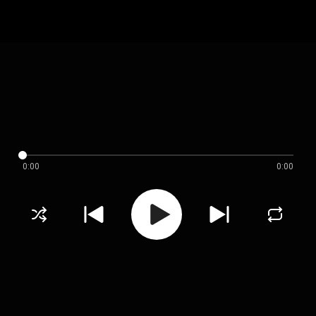
0:00
0:00