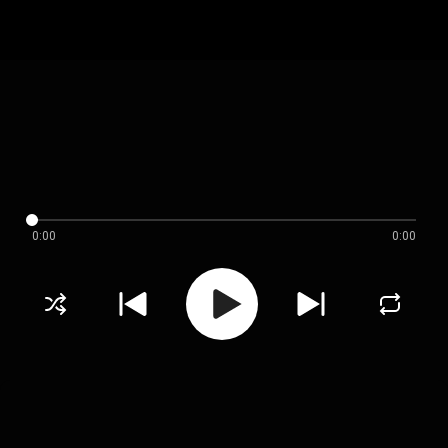
0:00
0:00