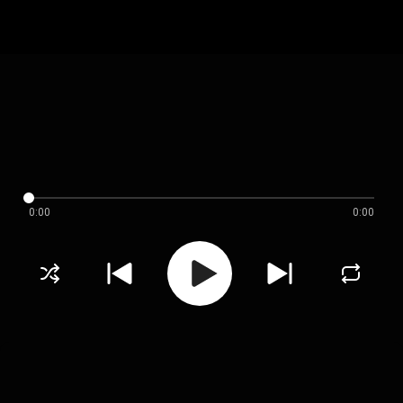
0:00
0:00