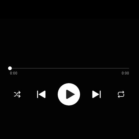
0:00
0:00