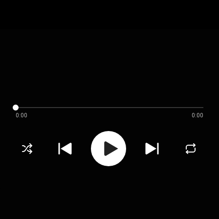
0:00
0:00