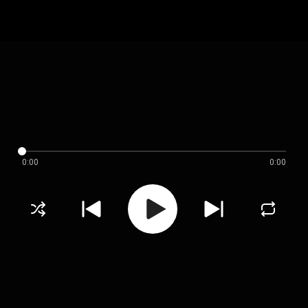
0:00
0:00