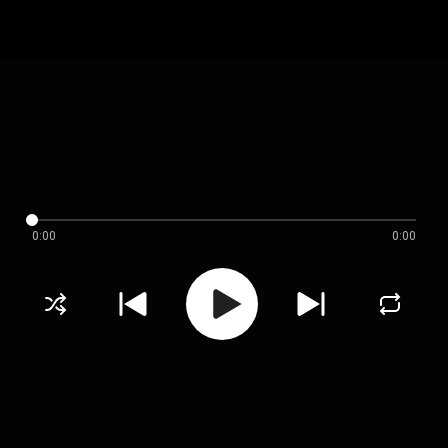
0:00
0:00