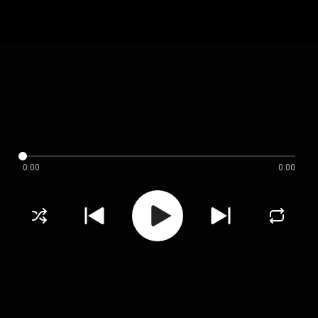
0:00
0:00