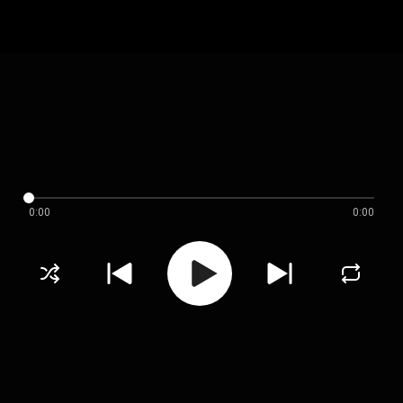
0:00
0:00