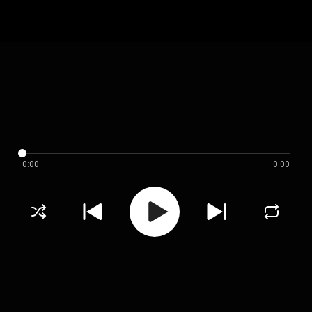
0:00
0:00