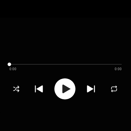
0:00
0:00