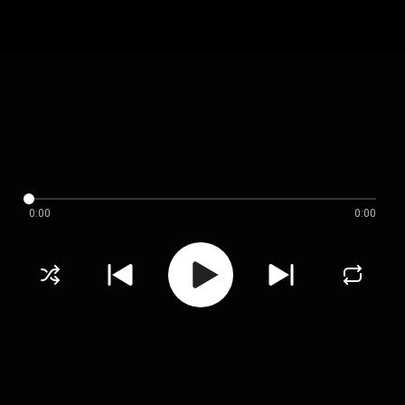
0:00
0:00