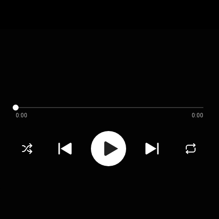
0:00
0:00