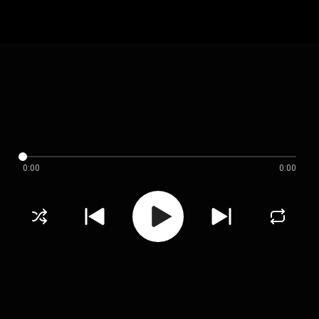
0:00
0:00