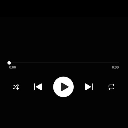
0:00
0:00