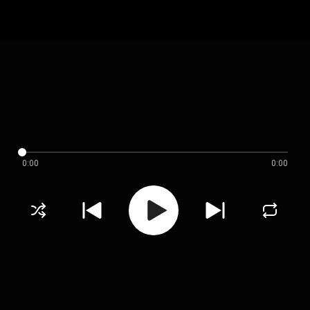
0:00
0:00