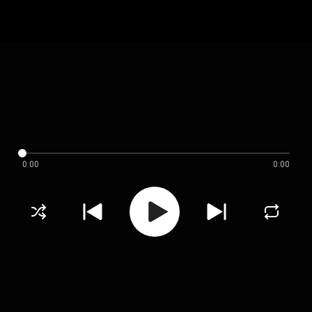
0:00
0:00