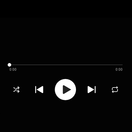
0:00
0:00