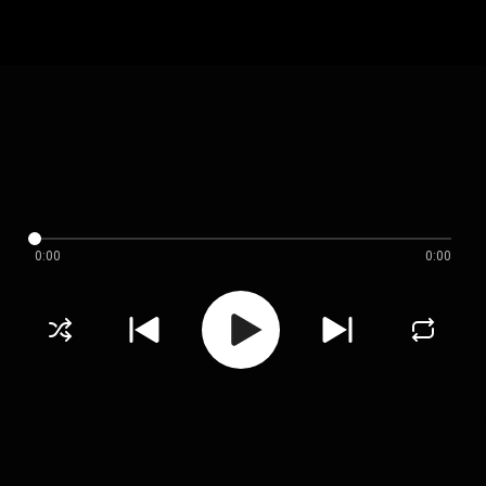
0:00
0:00