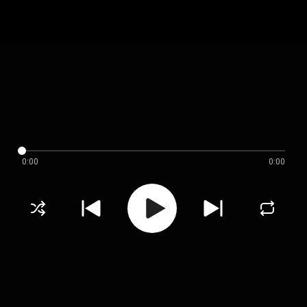
0:00
0:00