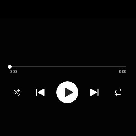
0:00
0:00