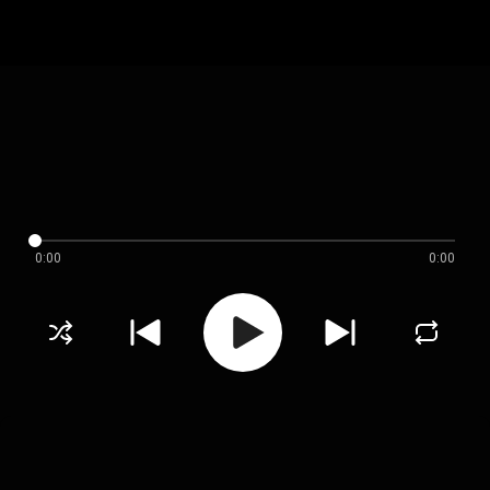
0:00
0:00