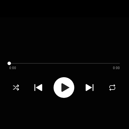
0:00
0:00