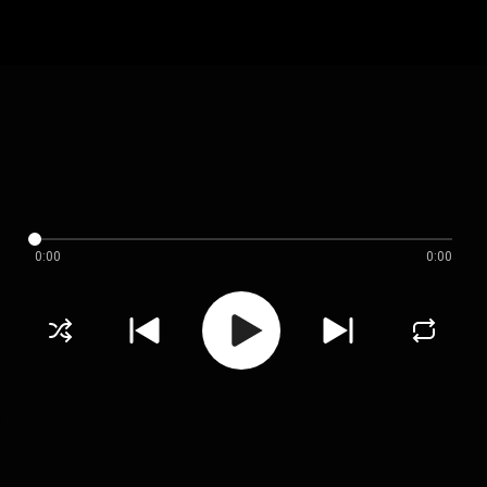
0:00
0:00