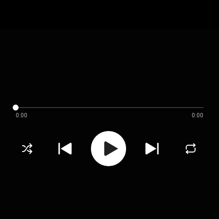
0:00
0:00