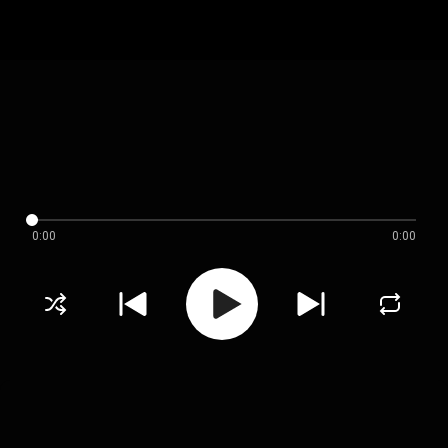
0:00
0:00