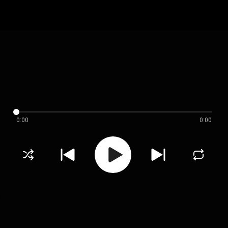
0:00
0:00