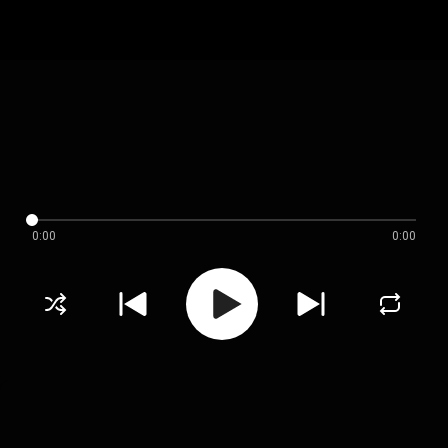
0:00
0:00