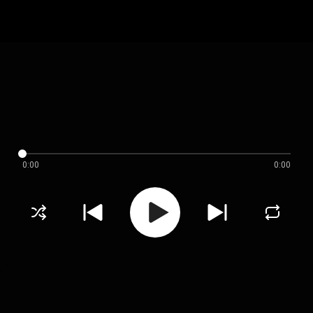
0:00
0:00