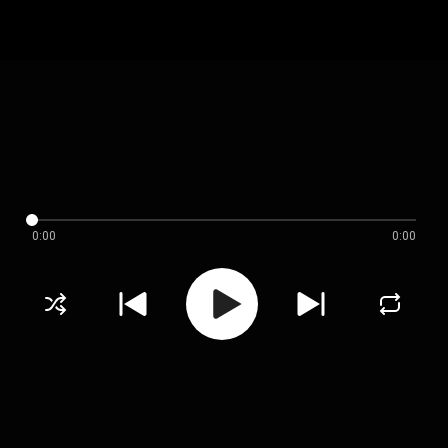
0:00
0:00