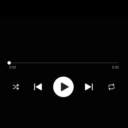
0:00
0:00