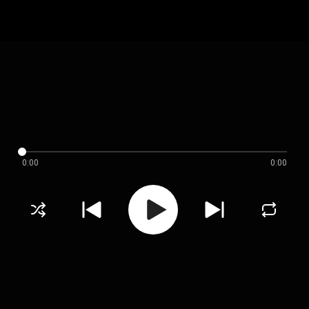
0:00
0:00