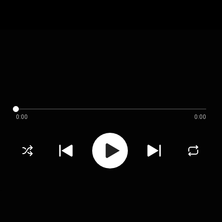
0:00
0:00