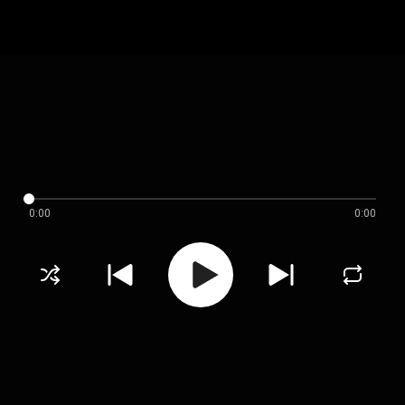
0:00
0:00