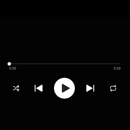
0:00
0:00