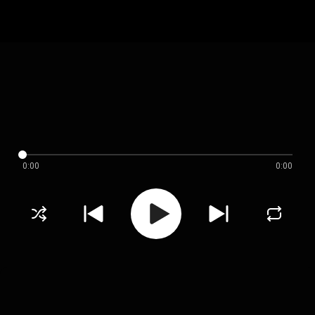
0:00
0:00